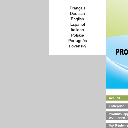
Français
Deutsch
English
Español
Italiano
Polskie
Português
slovenský
Accueil
Entreprise
Produits, app
techniques
IAA Régleme