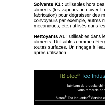
Solvants K1
: utilisables hors de
aliments (les vapeurs ne doivent 
fabrication) pour dégraisser des m
convoyeurs par exemple, autres 
mécaniques, etc.) utilisés dans le
Nettoyants A1
: utilisables dans 
aliments. Utilisables comme déter
toutes surfaces. Un rinçage à l’ea
après utilisation.
IBiotec
Tec Indus
®
fabricant de produits chi
vous remercie de v
®
®
IBiotec
Tec Industries
Service e