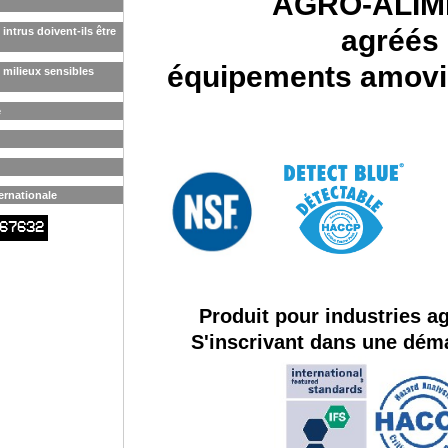
AGRO-ALIM
agréés
intrus doivent-ils être
équipements amovib
 milieux sensibles
e
ernationale
67632
Produit pour industries ag
S'inscrivant dans une dé