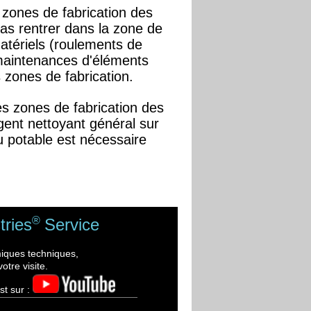
s zones de fabrication des
pas rentrer dans la zone de
atériels (roulements de
maintenances d'éléments
s zones de fabrication.
les zones de fabrication des
gent nettoyant général sur
u potable est nécessaire
®
tries
Service
miques techniques,
otre visite.
st sur :